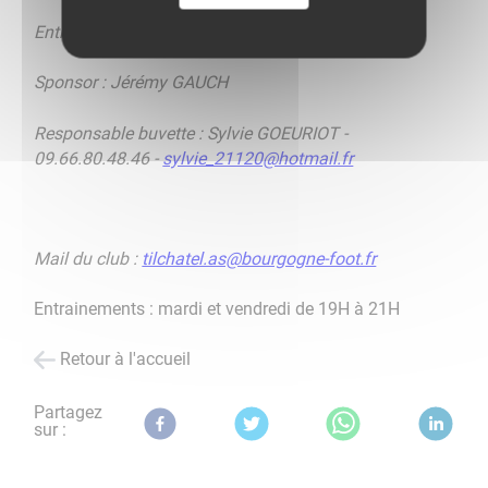
Entraineur : Frédéric CRAMOISY
Sponsor : Jérémy GAUCH
Responsable buvette : Sylvie GOEURIOT -
09.66.80.48.46 -
sylvie_21120@hotmail.fr
Mail du club :
tilchatel.as@bourgogne-foot.fr
Entrainements : mardi et vendredi de 19H à 21H
Retour à l'accueil
Partagez
sur :