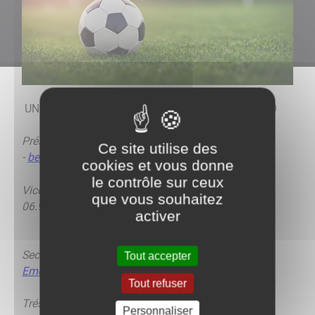
UN NOUVEAU BUREAU A ETE ELU LE 10 JUIN 2019
Président : Cyril BEUCHOT -
06.21.87.55.46
Ce site utilise des
-
beutch21@orange.fr
cookies et vous donne
le contrôle sur ceux
Vice-président : David FLATTOT -
que vous souhaitez
06.95.91.02.02
-
climat.is21@yahoo.fr
activer
Secrétaire : Emeline ILTIS - 06.87.04.46.03 -
Tout accepter
Emeline.Iltis@u-bourgogne.fr
Tout refuser
Trésorier : David CLIVET
Personnaliser