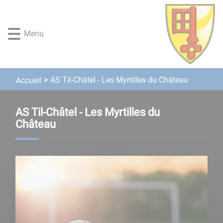
Lien
Lien
Lien
Lien
Panneau de gestion des cookies
d'accès
d'accès
d'accès
d'accès
rapide
rapide
rapide
rapide
Menu
au
au
à
au
menu
contenu
la
pied
principal
recherche
de
page
AS Til-Châtel - Les Myrtilles du Château
Accueil
AS Til-Châtel - Les Myrtilles du
Château