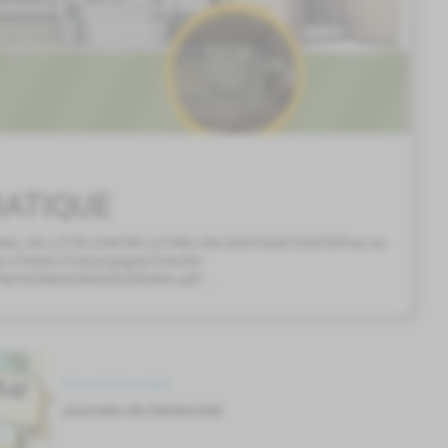
IATIQUE
NAL DE LUTTE CONTRE LE FRELON ASIATIQUE EXISTEPour en
s://fredon.fr/bourgogne-franche-
Plan%20de%20lutte%20frelon.pdf ...
Vie communale
Journée de bénévolat