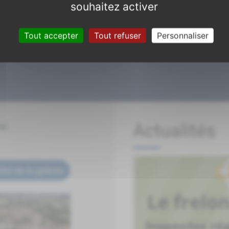
souhaitez activer
Tout accepter
Tout refuser
Personnaliser
ne
Actualités
lité de la galerie