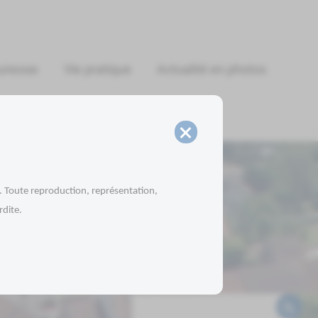
unesse
Vie pratique
Actualité en photos
×
e. Toute reproduction, représentation,
rdite.