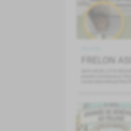
Sécurité
FRELON AS
UN PLAN DE LUTTE RÉGIO
prendre connaissance :http
comte/sites/default/files/