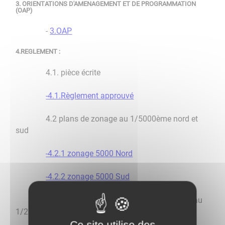
3. ORIENTATIONS D'AMENAGEMENT ET DE PROGRAMMATION
(OAP)
-
3.OAP
4.REGLEMENT :
4.1. pièce écrite
-
4.1.Règlement approuvé
4.2 plans de zonage au 1/5000ème nord et
sud
-
4.2.1 zonage 5000 Nord
-
4.2.2 zonage 5000 Sud
4.3 plan de zonage centre de la commune au
1/2000ème
Ce site utilise des