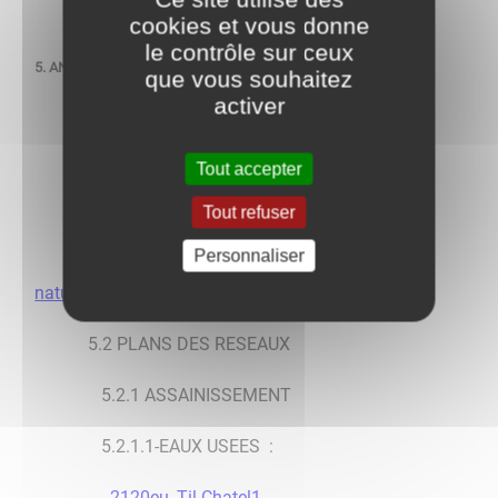
-4.3 zonage 2000 centre
cookies et vous donne
le contrôle sur ceux
5. ANNEXES
que vous souhaitez
activer
5.1 SERVITUDES D'UTILITE PUBLIQUE
-Liste servitudes
Tout accepter
Tout refuser
-Plan servitudes 2017
Personnaliser
-Servitudes canalisations transport de gaz
naturel d'hydrocarbures et d'éthylène
5.2 PLANS DES RESEAUX
5.2.1 ASSAINISSEMENT
5.2.1.1-EAUX USEES :
-
2120eu_Til Chatel1