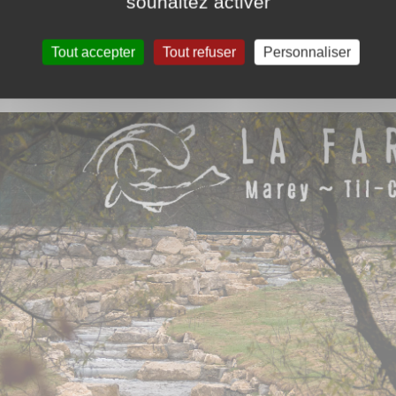
souhaitez activer
ualité des milieux. Nettoyage, plantations, débroussaillage, les bénévole
Tout accepter
Tout refuser
Personnaliser
ravaux ainsi que des aménagements piscicoles de plus grandes envergures en
tionnement plus propice à son équilibre naturel.