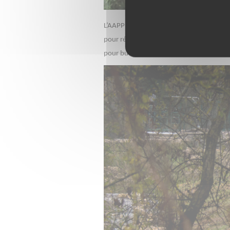
L’AAPPMA concentre ses actions sur la q
pour réparer les erreurs du passé. Ces t
pour but de redonner à la rivière un fonc