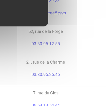
07 68 66 39 22
ccycle21@gmail.com
52, rue de la Forge
03.80.95.12.55
21, rue de la Charme
03.80.95.26.46
7, rue du Cl
os
06.64.13.54.44