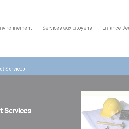
environnement
Services aux citoyens
Enfance Je
 et Services
et Services