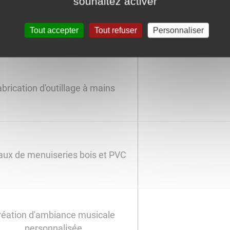
souhaitez activer
paration de cycles à domicile
Tout accepter
Tout refuser
Personnaliser
brication d'outillage à mains
aux de menuiseries bois et PVC
réation d'ambiance musicale
personnalisée