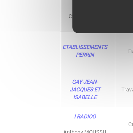
C CYCLE
Ré
Cyril POUPON
ETABLISSEMENTS
Fa
PERRIN
GAY JEAN-
JACQUES ET
Trav
ISABELLE
I RADIOO
C
Anthony MOUSSU